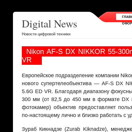
ГЛАВ
Digital News
ОФОР
Новости цифровой техники
Nikon AF-S DX NIKKOR 55-300m
VR
Европейское подразделение компании Niko
нового супертелеобъектива — AF-S DX NI
5.6G ED VR. Благодаря диапазону фокусны
300 мм (от 82,5 до 450 мм в формате DX
фотокамер) объектив предоставляет поль
по-настоящему лично и близко работать с 
Зураб Кикнадзе (Zurab Kiknadze), менедж