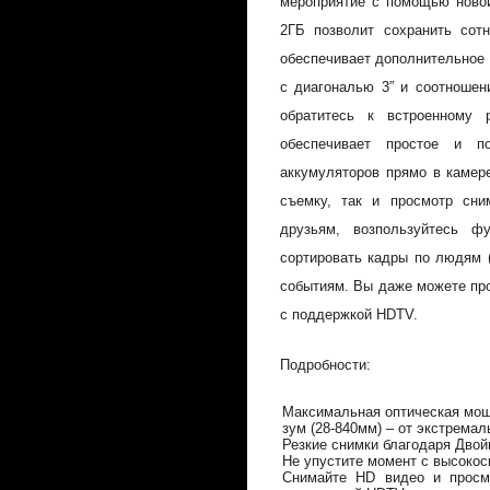
мероприятие с помощью ново
2ГБ позволит сохранить сот
обеспечивает дополнительное
с диагональю 3” и соотношен
обратитесь к встроенному 
обеспечивает простое и п
аккумуляторов прямо в камер
съемку, так и просмотр сни
друзьям, возпользуйтесь ф
сортировать кадры по людям 
событиям. Вы даже можете пр
с поддержкой HDTV.
Подробности:
Максимальная оптическая мощ
зум (28-840мм) – от экстрема
Резкие снимки благодаря Дво
Не упустите момент с высокос
Снимайте HD видео и просм