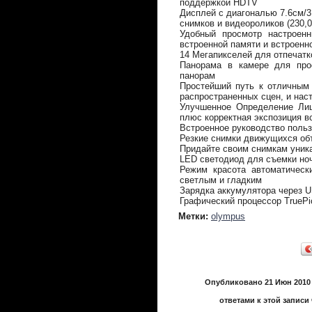
поддержкой HDTV
Дисплей с диагональю 7.6см/3
снимков и видеороликов (230,0
Удобный просмотр настроен
встроенной памяти и встроен
14 Мегапикселей для отпечат
Панорама в камере для про
панорам
Простейший путь к отличным
распространенных сцен, и нас
Улучшенное Определение Лиц
плюс корректная экспозиция в
Встроенное руководство польз
Резкие снимки движущихся об
Придайте своим снимкам уни
LED светодиод для съемки но
Режим красота автоматическ
светлым и гладким
Зарядка аккумулятора через 
Графический процессор TruePic
Метки:
olympus
Опубликовано 21 Июн 2010 
ответами к этой записи