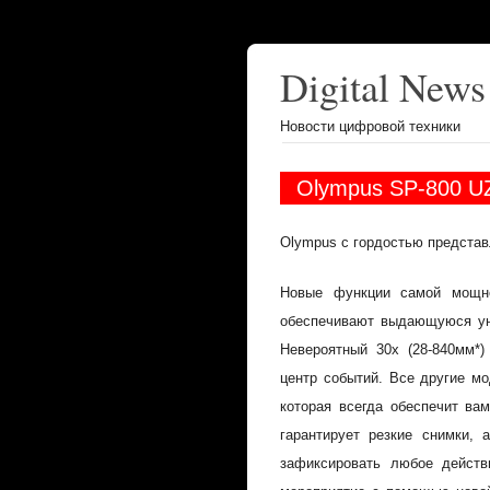
Digital News
Новости цифровой техники
Olympus SP-800 U
Olympus с гордостью представ
Новые функции самой мощн
обеспечивают выдающуюся уни
Невероятный 30х (28-840мм*
центр событий. Все другие 
которая всегда обеспечит ва
гарантирует резкие снимки, 
зафиксировать любое действ