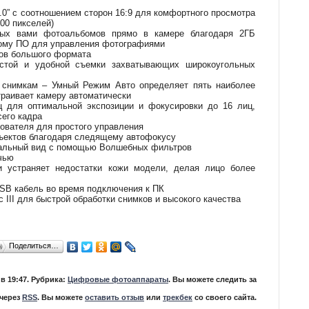
.0” с соотношением сторон 16:9 для комфортного просмотра
00 пикселей)
ных вами фотоальбомов прямо в камере благодаря 2ГБ
ному ПО для управления фотографиями
ков большого формата
стой и удобной съемки захватывающих широкоугольных
 снимкам – Умный Режим Авто определяет пять наиболее
траивает камеру автоматически
 для оптимальной экспозиции и фокусировки до 16 лиц,
сего кадра
ователя для простого управления
ъектов благодаря следящему автофокусу
кальный вид с помощью Волшебных фильтров
чью
и устраняет недостатки кожи модели, делая лицо более
USB кабель во время подключения к ПК
 III для быстрой обработки снимков и высокого качества
Поделиться…
в 19:47. Рубрика:
Цифровые фотоаппараты
. Вы можете следить за
 через
RSS
. Вы можете
оставить отзыв
или
трекбек
со своего сайта.