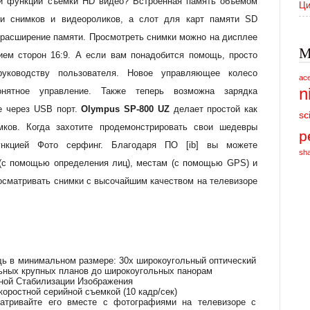
й функции съемки HD видео? Встроенная память объемом
Ци
ни снимков и видеороликов, а слот для карт памяти SD
 расширение памяти. Просмотреть снимки можно на дисплее
М
ием сторон 16:9. А если вам понадобится помощь, просто
руководству пользователя. Новое управляющее колесо
ac
n
онятное управление. Также теперь возможна зарядка
е через USB порт.
Olympus SP-800 UZ
делает простой как
sc
мков. Когда захотите продемонстрировать свои шедевры
p
ункцией Фото серфинг. Благодаря ПО [ib] вы можете
sh
(с помощью определения лиц), местам (с помощью GPS) и
осматривать снимки с высочайшим качеством на телевизоре
ь в минимальном размере: 30х широкоугольный оптический
льных крупных планов до широкоугольных панорам
йной Стабилизации Изображения
коростной серийной съемкой (10 кадр/сек)
атривайте его вместе с фотографиями на телевизоре с