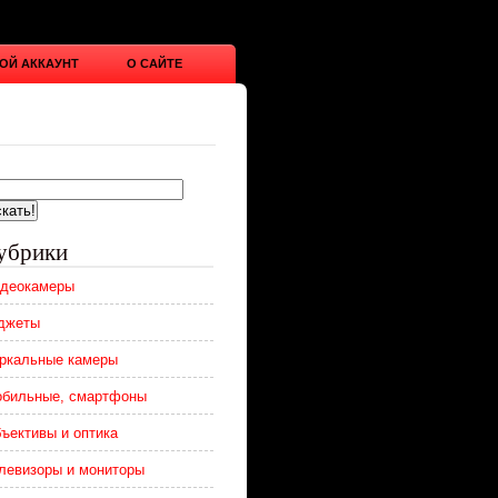
ОЙ АККАУНТ
О САЙТЕ
убрики
деокамеры
джеты
ркальные камеры
бильные, смартфоны
ъективы и оптика
левизоры и мониторы