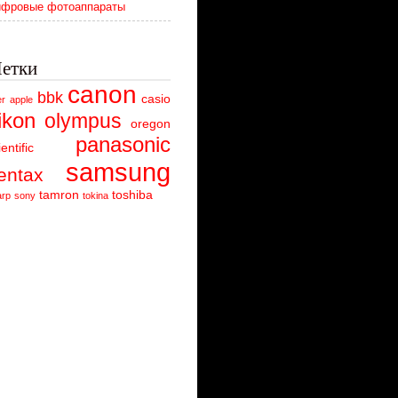
фровые фотоаппараты
етки
canon
bbk
casio
er
apple
ikon
olympus
oregon
panasonic
ientific
samsung
entax
tamron
toshiba
arp
sony
tokina