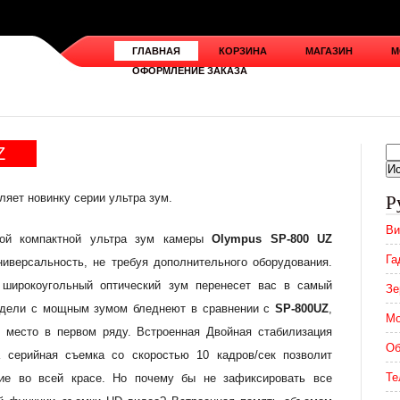
ГЛАВНАЯ
КОРЗИНА
МАГАЗИН
М
ОФОРМЛЕНИЕ ЗАКАЗА
Z
ляет новинку серии ультра зум.
Р
Ви
ой компактной ультра зум камеры
Olympus SP-800 UZ
Га
версальность, не требуя дополнительного оборудования.
) широкоугольный оптический зум перенесет вас в самый
Зе
модели с мощным зумом бледнеют в сравнении с
SP-800UZ
,
Мо
м место в первом ряду. Встроенная Двойная стабилизация
Об
а серийная съемка со скоростью 10 кадров/сек позволит
Те
ие во всей красе. Но почему бы не зафиксировать все